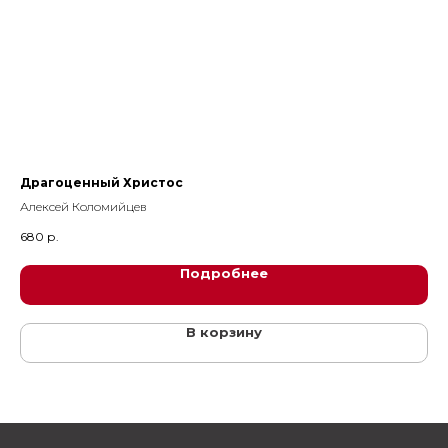
Драгоценный Христос
Св
Алексей Коломийцев
Р. 
680
р.
46
Подробнее
В корзину