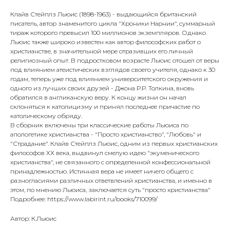
Клайв Стейплз Льюис (1898-1963) - выдающийся британский
писатель, автор знаменитого цикла "Хроники Нарнии", суммарный
тираж которого превысил 100 миллионов экземпляров. Однако
Льюис также широко известен как автор философских работ о
христианстве, в значительной мере отразивших его личный
религиозный опыт. В подростковом возрасте Льюис отошел от веры
под влиянием атеистических взглядов своего учителя, однако к 30
годам, теперь уже под влиянием университетского окружения и
одного из лучших своих друзей - Джона Р.Р. Толкина, вновь
обратился в англиканскую веру. К концу жизни он начал
склоняться к католицизму и принял последнее причастие по
католическому обряду.
В сборник включены три классические работы Льюиса по
апологетике христианства - "Просто христианство", "Любовь" и
"Страдание". Клайв Стейплз Льюис, одним из первых христианских
философов ХХ века, выдвинул смелую идею "экуменического
христианства", не связанного с определенной конфессиональной
принадлежностью. Истинная вера не имеет ничего общего с
разногласиями различных ответвлений христианства, и именно в
этом, по мнению Льюиса, заключается суть "просто христианства"
Подробнее: https://www.labirint.ru/books/710099/
Автор: К.Льюис