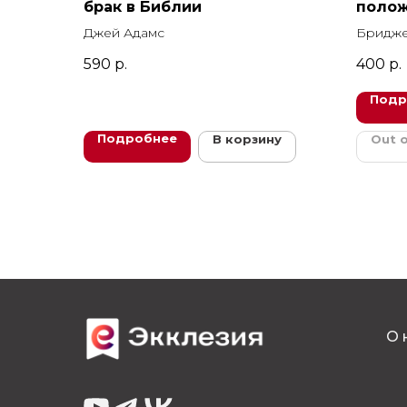
брак в Библии
полож
Джей Адамс
Бридже
590
р.
400
р.
Подр
Подробнее
В корзину
Out o
О 