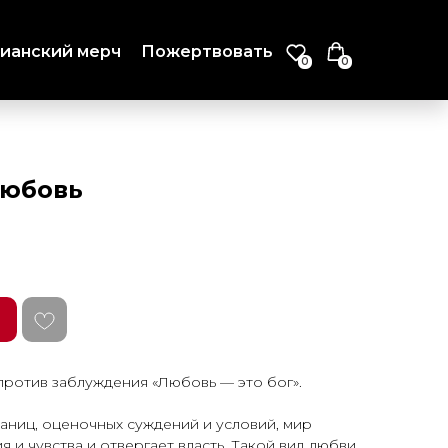
ианский мерч
Пожертвовать
0
0
любовь
 против заблуждения «Любовь — это бог».
аниц, оценочных суждений и условий, мир
 и чувства и отвергает власть. Такой вид любви