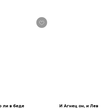
 ли в беде
И Агнец он, и Лев