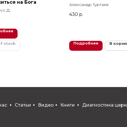
иться на Бога
Александр Гуртаев
сс Д.
430
р.
обнее
Подробнее
f stock
В корзи
нас
Статьи
Видео
Книги
Диагностика церк