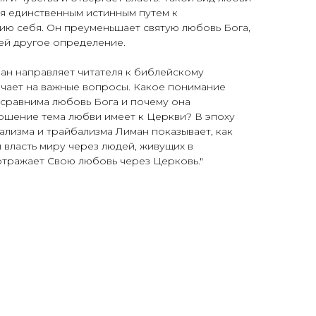
 единственным истинным путем к
ю себя. Он преуменьшает святую любовь Бога,
 ей другое определение.
ан направляет читателя к библейскому
чает на важные вопросы. Какое понимание
 сравнима любовь Бога и почему она
ошение тема любви имеет к Церкви? В эпоху
ализма и трайбализма Лиман показывает, как
 власть миру через людей, живущих в
отражает Свою любовь через Церковь."