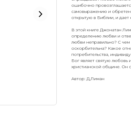
ошибочно провозглашается
самовыражению и обретени
открытую в Библии, и дает
В этой книге Джонатан Лим
определению любви и отве
любви неправильно? C чем
оскорбительна? Какое отн
потребительства, индивиду
Бог являет святую любовь и
христианской общине. Он 
Автор: Д,Лиман