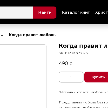
Найти
Каталог книг
Христ
Когда правит любовь
Когда правит 
SKU:
12983u90-jn
490
р.
Купить
"Истина «Бог есть любовь»
Представляя любовь без гр
оправдывает любые желания