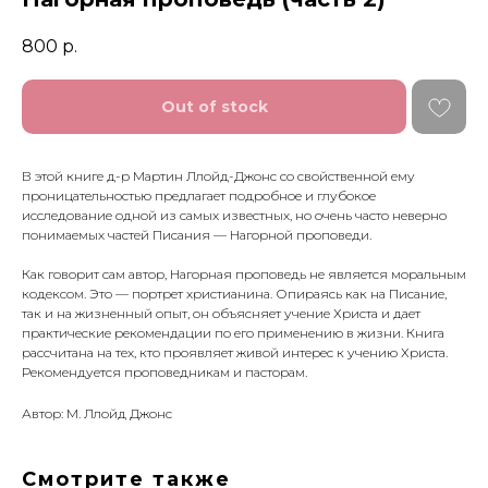
800
р.
Out of stock
В этой книге д-р Мартин Ллойд-Джонс со свойственной ему
проницательностью предлагает подробное и глубокое
исследование одной из самых известных, но очень часто неверно
понимаемых частей Писания — Нагорной проповеди.
Как говорит сам автор, Нагорная проповедь не является моральным
кодексом. Это — портрет христианина. Опираясь как на Писание,
так и на жизненный опыт, он объясняет учение Христа и дает
практические рекомендации по его применению в жизни. Книга
рассчитана на тех, кто проявляет живой интерес к учению Христа.
Рекомендуется проповедникам и пасторам.
Автор: М. Ллойд Джонс
Смотрите также