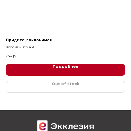
0
Придите, поклонимся
Во
Коломийцев А.А.
750
р.
45
Подробнее
Out of stock