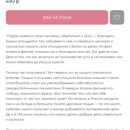
490
р.
Out of stock
"Порой кажется: стоит человеку обратиться к Богу — благодать
Божья истощается. Мы забываем о ней и стараемся целиком и
полностью строить свои отношения с Богом на делах. Но факт
остается фактом: помним мы о благодати или нет, Бог дает ее нам.
Дело в том, что мы зачастую не понимаем ее сути и не осознаем, как
много обретаем во Иисусе Христе.
Почему так получается? Во-первых, из-за нашего греховного
естества. Гордыня внушает нам слишком высокое мнение о своих
способностях, и вот мы уже воображаем себя абсолютно
самодостаточными личностями. В каждом втором фильме кто-
нибудь произносит фразу: «Бог помогает тем, кто сам себе
помогает». А чем мы, зрители, хуже? Во-вторых, в России сегодня,
как и на Западе, в большом почете «деловые люди» — те, кто много
работает, много получает и всегда добивается поставленной цели.
Да и в Писании сказано, что нужно делать добрые дела, стремиться
к святости.
Тем не менее, если неверно понимать благодать, то никогда до конца