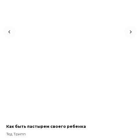
0
Как быть пастырем своего ребенка
Пр
ра
Тед Трипп