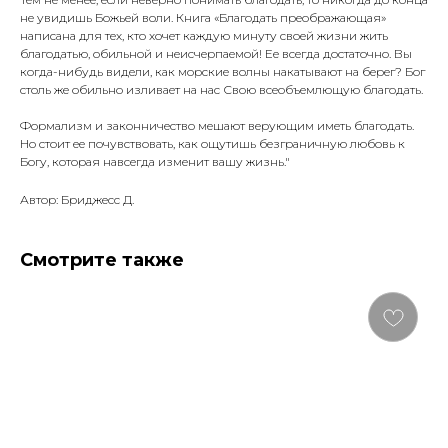
не увидишь Божьей воли. Книга «Благодать преображающая»
написана для тех, кто хочет каждую минуту своей жизни жить
благодатью, обильной и неисчерпаемой! Ее всегда достаточно. Вы
когда-нибудь видели, как морские волны накатывают на берег? Бог
столь же обильно изливает на нас Свою всеобъемлющую благодать.
Формализм и законничество мешают верующим иметь благодать.
Но стоит ее почувствовать, как ощутишь безграничную любовь к
Богу, которая навсегда изменит вашу жизнь."
Автор: Бриджесс Д.
Смотрите также