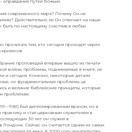
 оправдание путей Божьих.
ания современного мира? Почему Он не
илию? Действительно ли Он отвечает на наши
 быть по-настоящему счастлив в любых
о прочитать тем, кто сегодня проходит через
 кризисов.
обрание проповедей впервые вышло из печати
ой войны, проблемы, поднимаемые в книге, не
ти и сегодня. Конечно, некоторые детали
ные, но фундаментальные проблемы це
лись и великие библейские принципы, которые
им проблемам.
99—1981) был дипломированным врачом, но в
ю практику и стал церковным служителем в
оследующих 30 лет он служил в
 Лондоне. Сейчас он считается одним из самых
 писателей XX века. В 2000 году издательство