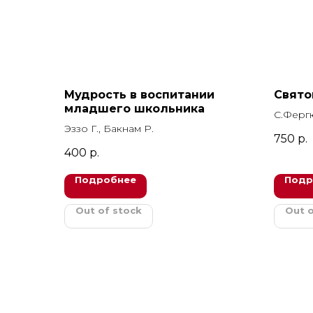
Мудрость в воспитании
Свято
младшего школьника
С.Ферг
Эззо Г., Бакнам Р.
750
р.
400
р.
Подробнее
Подр
Out of stock
Out o