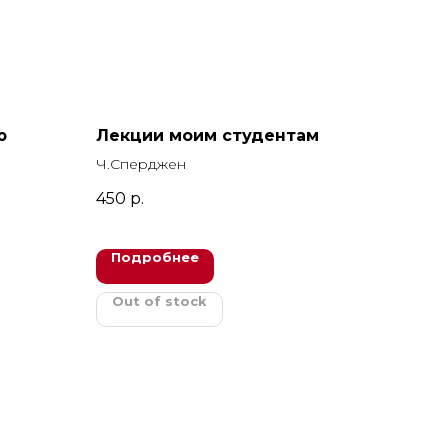
ю
Лекции моим студентам
Ч.Сперджен
450
р.
Подробнее
Out of stock