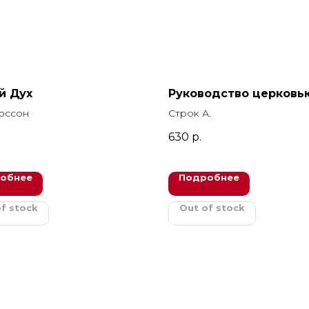
й Дух
Руководство церковь
юссон
Строк А.
630
р.
обнее
Подробнее
f stock
Out of stock