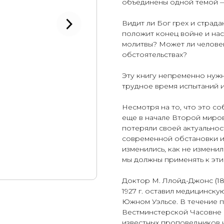
объединены одной темой —
Видит ли Бог грех и страд
положит конец войне и нас
молитвы? Может ли человек
обстоятельствах?
Эту книгу непременно нужн
трудное время испытаний и
Несмотря на то, что это с
еще в начале Второй миров
потеряли своей актуальнос
современной обстановки и
изменились, как не измени
мы должны применять к эт
Доктор М. Ллойд-Джонс (18
1927 г. оставил медицинску
Южном Уэльсе. В течение п
Вестминстерской Часовне в
известных проповедников и