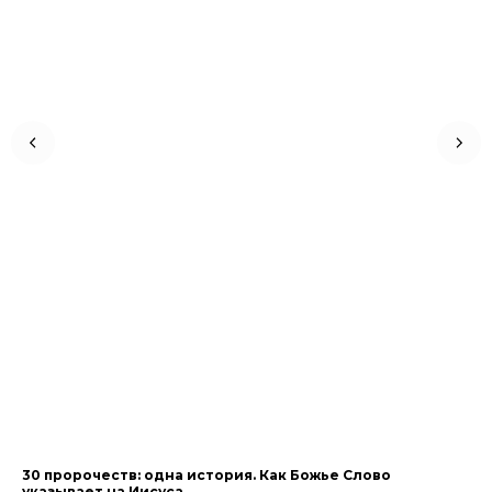
30 пророчеств: одна история. Как Божье Слово
Пр
указывает на Иисуса