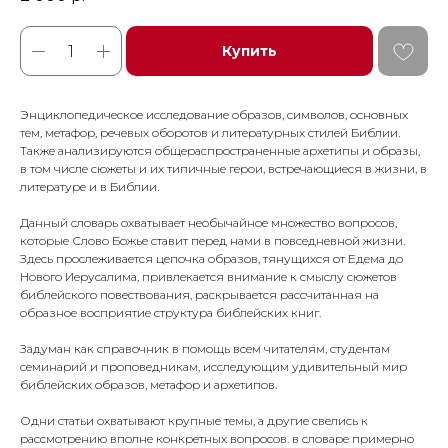
Купить
Энциклопедическое исследование образов, символов, основных
тем, метафор, речевых оборотов и литературных стилей Библии.
Также анализируются общераспространенные архетипы и образы,
в том числе сюжеты и их типичные герои, встречающиеся в жизни, в
литературе и в Библии.
Данный словарь охватывает необычайное множество вопросов,
которые Слово Божье ставит перед нами в повседневной жизни.
Здесь прослеживается цепочка образов, тянущихся от Едема до
Нового Иерусалима, привлекается внимание к смыслу сюжетов
библейского повествования, раскрывается рассчитанная на
образное восприятие структура библейских книг.
Задуман как справочник в помощь всем читателям, студентам
семинарий и проповедникам, исследующим удивительный мир
библейских образов, метафор и архетипов.
Одни статьи охватывают крупные темы, а другие свелись к
рассмотрению вполне конкретных вопросов. в словаре примерно