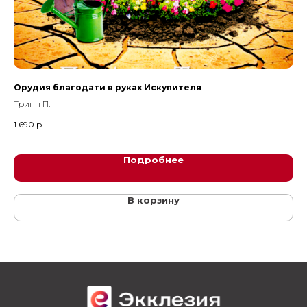
в
Орудия благодати в руках Искупителя
На
Трипп П.
Мак
1 690
р.
22
Подробнее
В корзину