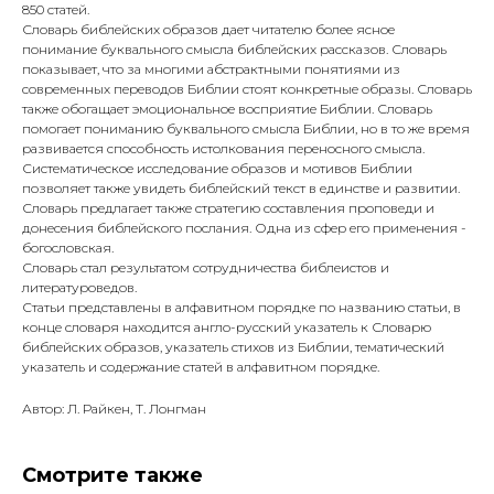
850 статей.
Словарь библейских образов дает читателю более ясное
понимание буквального смысла библейских рассказов. Словарь
показывает, что за многими абстрактными понятиями из
современных переводов Библии стоят конкретные образы. Словарь
также обогащает эмоциональное восприятие Библии. Словарь
помогает пониманию буквального смысла Библии, но в то же время
развивается способность истолкования переносного смысла.
Систематическое исследование образов и мотивов Библии
позволяет также увидеть библейский текст в единстве и развитии.
Словарь предлагает также стратегию составления проповеди и
донесения библейского послания. Одна из сфер его применения -
богословская.
Словарь стал результатом сотрудничества библеистов и
литературоведов.
Статьи представлены в алфавитном порядке по названию статьи, в
конце словаря находится англо-русский указатель к Словарю
библейских образов, указатель стихов из Библии, тематический
указатель и содержание статей в алфавитном порядке.
Автор: Л. Райкен, Т. Лонгман
Смотрите также