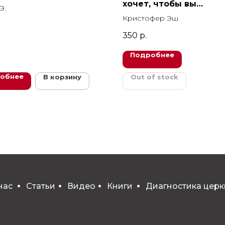
хочет, чтобы вы
Э.
прочитали...
Кристофер Эш
350
р.
Подробнее
обнее
В корзину
Out of stock
нас
Статьи
Видео
Книги
Диагностика церк