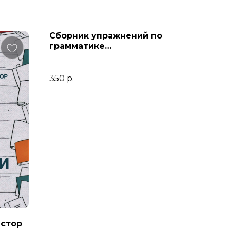
Сборник упражнений по
грамматике
древнееврейского языка
350
р.
астор