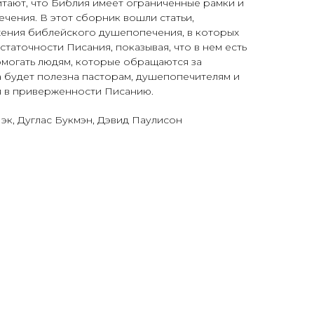
итают, что Библия имеет ограниченные рамки и
­чения. В этот сборник вошли статьи,
ения библей­ского душепопечения, в которых
аточности Писа­ния, показывая, что в нем есть
омогать людям, которые обращаются за
 будет полезна пасторам, душепопечителям и
ся в приверженности Писанию.
Мэк, Дуглас Букмэн, Дэвид Паулисон