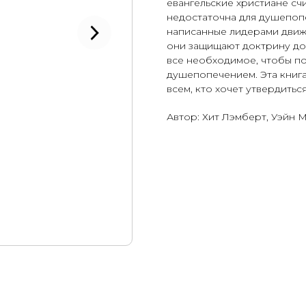
евангельские христиане сч
недостаточна для душепопе
написанные лидерами движ
они защищают доктрину дост
все необходимое, чтобы п
душепопечением. Эта книга
всем, кто хочет утвердить
Автор: Хит Лэмберт, Уэйн 