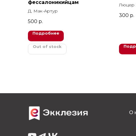
фессалоникийцам
Люцер 
Д. Мак-Артур
300
р.
500
р.
Подробнее
Подр
Out of stock
О 