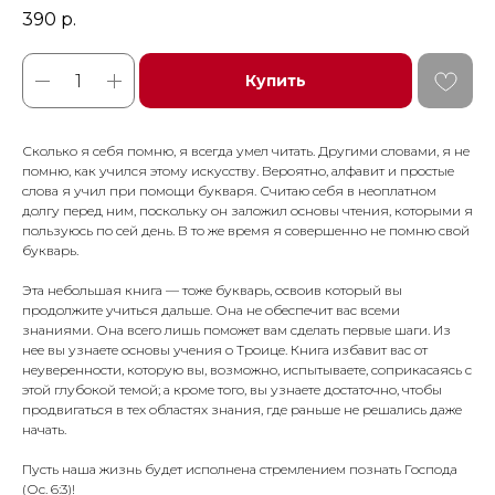
390
р.
Купить
Сколько я себя помню, я всегда умел читать. Другими словами, я не
помню, как учился этому искусству. Вероятно, алфавит и простые
слова я учил при помощи букваря. Считаю себя в неоплат­ном
долгу перед ним, поскольку он заложил осно­вы чтения, которыми я
пользуюсь по сей день. В то же время я совершенно не помню свой
букварь.
Эта небольшая книга — тоже букварь, освоив который вы
продолжите учиться дальше. Она не обеспечит вас всеми
знаниями. Она всего лишь поможет вам сделать первые шаги. Из
нее вы узнаете основы учения о Троице. Книга избавит вас от
неуверенности, которую вы, возможно, ис­пытываете, соприкасаясь с
этой глубокой темой; а кроме того, вы узнаете достаточно, чтобы
про­двигаться в тех областях знания, где раньше не решались даже
начать.
Пусть наша жизнь будет исполнена стремле­нием познать Господа
(Ос. 6:3)!