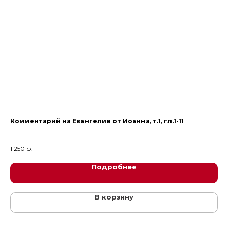
0
Комментарий на Евангелие от Иоанна, т.1, гл.1-11
Ри
1 250
р.
2 
Подробнее
В корзину