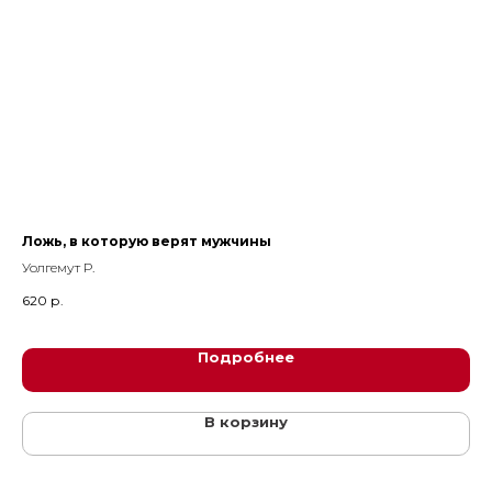
Ложь, в которую верят мужчины
Ло
ос
Уолгемут Р.
Дем
620
р.
79
Подробнее
В корзину