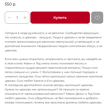
550
р.
Купить
Сегодня в моде духовность, а не религия. Сообщество верующих -
это классно, а церковь - занудно. Люди в церкви и за её пределами
считают организованную религию неактульной, угнетающий и не
достойной внимания. Нецерковным людям симпатичен Иисус, а не
церковь.
Если вам нужна открытость, искренность и честность, вы найдёте их
в этой книге. Кевин и Тед очень тонко понимают жизнь и
поразительно мудро решают практические вопросы. Пишут они
легко, смешно и с умом. С богословием у них полный порядок и
никакого занудства. Они чётко критикуют самых громких критиков
церкви. Они любят Христа и Его церковь.
В последние десятилетия многие авторы критикуют церковь.
Нужна ли церковь как организация? Не пришло ли время
отказаться от «организованной религии»? Кевин Деянг и Тед Клак
любят церковь. Они убедительно, не без самоиронии и доброго
юмора показывают, почему все христиане должны любить церковь.