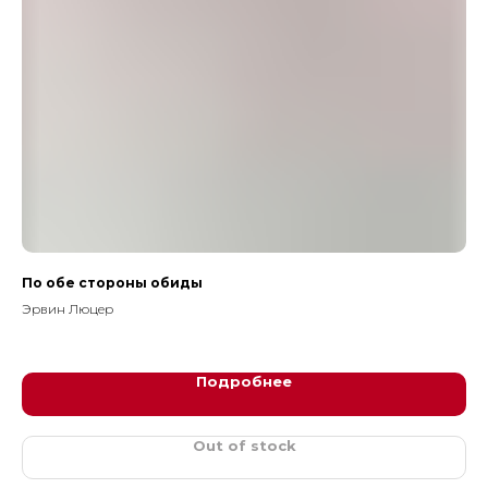
По обе стороны обиды
ВЕ
Эрвин Люцер
Пай
55
0
Подробнее
Out of stock