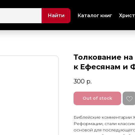
Найти
Каталог книг
Христ
Толкование на
к Ефесянам и
300
р.
Out of stock
Библейские комментарии Жа
Реформации, стали клас­си
основой для после­дующего