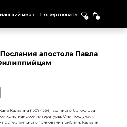
ианский мерч
Пожертвовать
0
 Послания апостола Павла
 Филиппийцам
на Кальвина (1509-1564), великого богослова
кой христианской литературы. Они послужили
 протестантского толкова­ния Библии. Кальвин