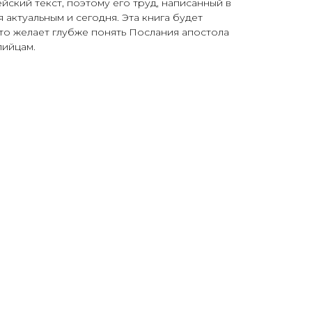
ский текст, поэто­му его труд, написанный в
я актуальным и сегодня. Эта книга будет
то желает глубже понять Послания апостола
пийцам.