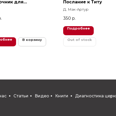
очник для
Послание к Титу
льтирования
Д. Мак-Артур
дежи
.
350
р.
Подробнее
обнее
В корзину
Out of stock
нас
Статьи
Видео
Книги
Диагностика церк