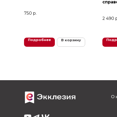
справ
консу
моло
750
р.
2 490
р
Подробнее
Подр
В корзину
О 