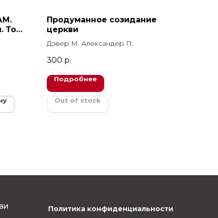
АМ.
Продуманное созидание
. Том
церкви
Дэвер М. Александер П.
300
р.
Подробнее
ну
Out of stock
ви
Политика конфиденциальности