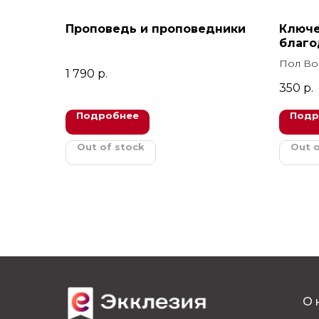
Проповедь и проповедники
Ключе
благо
Пол В
1 790
р.
350
р.
Подробнее
Подр
Out of stock
Out o
О 