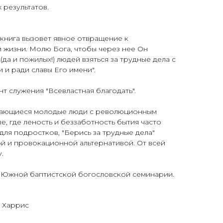
 результатов.
 книга вызовет явное отвращение к
 жизни. Молю Бога, чтобы через нее Он
да и пожилых!) людей взяться за трудные дела с
и ради славы Его имени".
т служения "Всевластная благодать".
ыдающиеся молодые люди с революционным
е, где леность и беззаботность бытия часто
для подростков, "Берись за трудные дела"
й и провокационной альтернативой. От всей
.
 Южной баптистской богословской семинарии.
т Харрис