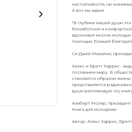
настойчивости, ни значимых
А вот мы ждем!
"В глубине вашей души эта
беззаботной и комфортной
вдохновил многих молодых (
помощью Божьей благодати 
Си-Джей Махейни, президен
Алекс и Бретт Харрис - в
посланием миру. В обществ
становятся образом жизни 
представляется радикально
души рекомендую эту книгу
Альберт Молер, президент
Книга для молодежи
Автор: Алекс Харрис, Брет