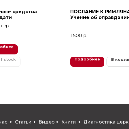
вые средства
ПОСЛАНИЕ К РИМЛЯН
дати
Учение об оправдании
1. Главы 1-5
ошер
1 500
р.
обнее
Подробнее
f stock
В корзи
нас
Статьи
Видео
Книги
Диагностика церк