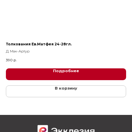
Толкования Ев.Матфея 24-28гл.
Бл
Д. Мак-Артур
Мэ
390
р.
35
Подробнее
В корзину