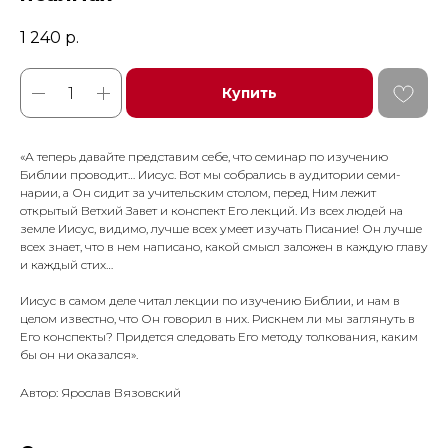
1 240
р.
Купить
«А теперь давайте представим себе, что семинар по изучению
Библии проводит… Иисус. Вот мы собрались в аудитории семи­
нарии, а Он сидит за учительским столом, перед Ним лежит
открытый Ветхий Завет и конспект Его лекций. Из всех людей на
земле Иисус, видимо, лучше всех умеет изучать Писание! Он лучше
всех знает, что в нем написано, какой смысл заложен в каждую главу
и каждый стих…
Иисус в самом деле читал лекции по изучению Библии, и нам в
целом известно, что Он говорил в них. Рискнем ли мы заглянуть в
Его конспекты? Придется следовать Его методу толкования, каким
бы он ни оказался».
Автор: Ярослав Вязовский