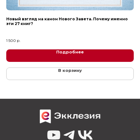
Новый взгляд на канон Нового Завета. Почему именно
Бе
эти 27 книг?
Св
1 500
р.
52
Подробнее
В корзину