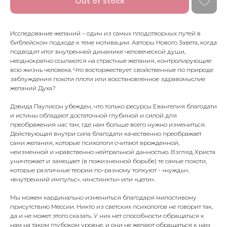
Out of stock
Исследование желаний – один из самых плодотворных путей в
библейском подходе к теме мотивации. Авторы Нового Завета, когда
подводят итог внутренней динамике человеческой души,
неоднократно ссылаются на страстные желания, контролирующие
всю жизнь человека. Что восторжествует: свойственные по природе
заблуждения похоти плоти или восстановленное здравомыслие
желаний Духа?
Дэвида Паулисон убежден, что только ресурсы Евангелия благодати
и истины обладают достаточной глубиной и силой для
преображения нас там, где нам больше всего нужно измениться.
Действующая внутри сила благодати качественно преображает
сами желания, которые психологи считают врожденной,
неизменной и нравственно нейтральной данностью. Взгляд Христа
уничтожает и замещает (в пожизненной борьбе) те самые похоти,
которые различные теории по-разному толкуют - «нужды»,
«внутренний импульс», «инстинкты» или «цели».
Мы можем кардинально измениться благодаря милостивому
присутствию Мессии. Никто из светских психологов не говорит так,
да и не может этого сказать. У них нет способности обращаться к
нам на таком глубоком уровне, и они не желают обращаться к нам