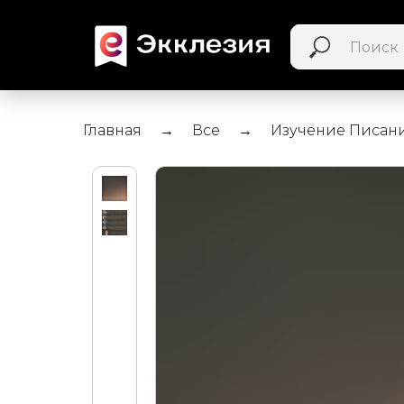
Главная
Все
Изучение Писан