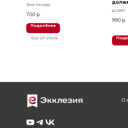
долже
Фил Мозер
Д.Уайт
700
р.
990
р.
Подробнее
Подр
Out of stock
О 