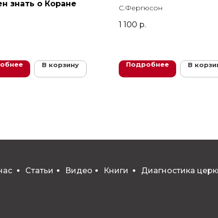
н знать о Коране
С.Фергюсон
1 100
р.
обнее
Подробнее
В корзину
В корзи
нас
Статьи
Видео
Книги
Диагностика церк