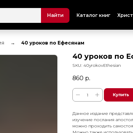
Найти
Каталог книг
Христ
ия
40 уроков по Ефесянам
40 уроков по 
SKU:
40yrokovEthesian
860
р.
Купить
Данное издание представл
изучение послания апостол
можно проходить самостоя
Можно также использовать 