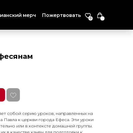
ианский мерч
Пожертвовать
0
Ефесянам
яет собой серию уроков, направленных на
а Павла к церкви города Ефеса. Эти уроки
тельно или в контексте домашней группы.
их в качестве канвы для подготовки к