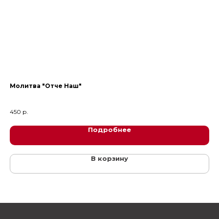
0
Молитва "Отче Наш"
Из
Де
450
р.
50
Подробнее
В корзину