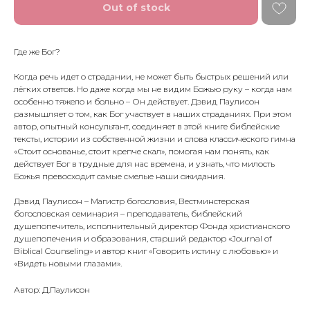
Out of stock
Где же Бог?
Когда речь идет о страдании, не может быть быстрых решений или
лёгких ответов. Но даже когда мы не видим Божью руку – когда нам
особенно тяжело и больно – Он действует. Дэвид Паулисон
размышляет о том, как Бог участвует в наших страданиях. При этом
автор, опытный консультант, соединяет в этой книге библейские
тексты, истории из собственной жизни и слова классического гимна
«Стоит основанье, стоит крепче скал», помогая нам понять, как
действует Бог в трудные для нас времена, и узнать, что милость
Божья превосходит самые смелые наши ожидания.
Дэвид Паулисон – Магистр богословия, Вестминстерская
богословская семинария – преподаватель, библейский
душепопечитель, исполнительный директор Фонда христианского
душепопечения и образования, старший редактор «Journal of
Biblical Counseling» и автор книг «Говорить истину с любовью» и
«Видеть новыми глазами».
Автор: Д.Паулисон