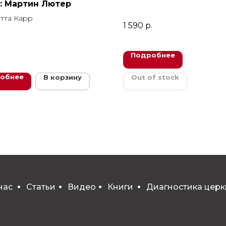
: Мартин Лютер
тта Карр
1 590
р.
Подробнее
обнее
В корзину
Out of stock
нас
Статьи
Видео
Книги
Диагностика церк