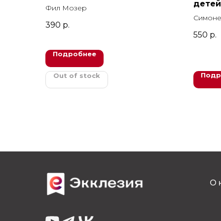
детей
Фил Мозер
Симоне
390
р.
550
р.
Подробнее
Подр
Out of stock
О 