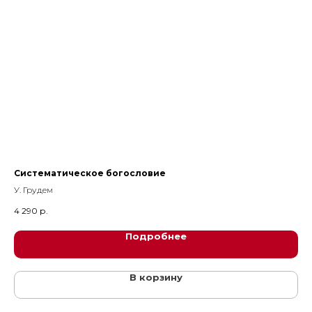
0
0
Систематическое богословие
Су
У. Грудем
4 290
р.
26
Подробнее
В корзину