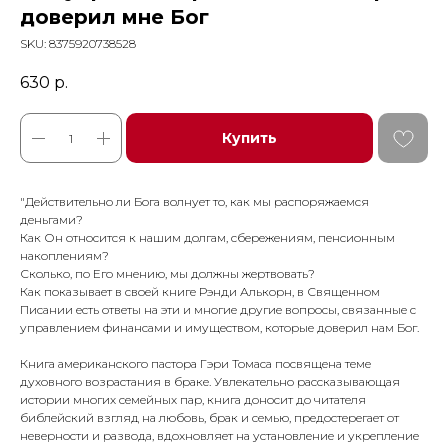
доверил мне Бог
SKU:
8375920738528
630
р.
Купить
"Действительно ли Бога волнует то, как мы распоряжаемся
деньгами?
Как Он относится к нашим долгам, сбережениям, пенсионным
накоплениям?
Сколько, по Его мнению, мы должны жертвовать?
Как показывает в своей книге Рэнди Алькорн, в Священном
Писании есть ответы на эти и многие другие вопросы, связанные с
управлением финансами и имуществом, которые доверил нам Бог.
Книга американского пастора Гэри Томаса посвящена теме
духовного возрастания в браке. Увлекательно рассказывающая
истории многих семейных пар, книга доносит до читателя
библейский взгляд на любовь, брак и семью, предостерегает от
неверности и развода, вдохновляет на установление и укрепление