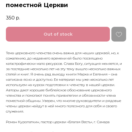
поместной Церкви
350
р.
Out of stock
Тема церковного членства очень важна для наших церквей, но, к
сожалению, до недавнего времени ей было посвящено
катастрофически мало ресурсов. Слава Богу, ситуация меняется, и
за последние несколько лет на эту тему вышло несколько важных
статей и книг. Я очень рад выходу книги Марка и Евгения – она
написана ясно и доступно. Ее материал мы уже несколько лет
используем на курсах подготовки к членству в нашей церкви.
Авторы дают хорошее библейское обоснование церковного
членства и помогают понять привилегии и обязанности члена
поместной общины. Уверен, что многие руководители и рядовые
члены церкви найдут в ней много полезного для себя и своего
служения.
Роман Куропаткин, пастор церкви «Благая Весть», г. Самара