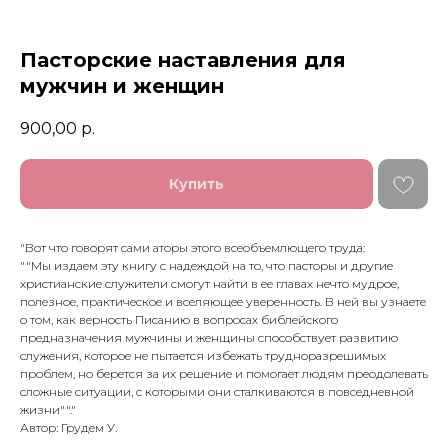
Пасторские наставления для
мужчин и женщин
900,00
р.
Купить
"Вот что говорят сами аторы этого всеобъемлющего труда:
""Мы издаем эту книгу с надеждой на то, что пасторы и другие
христианские служители смогут найти в ее главах нечто мудрое,
полезное, практическое и вселяющее уверенность. В ней вы узнаете
о том, как верность Писанию в вопросах библейского
предназначения мужчины и женщины способствует развитию
служения, которое не пытается избежать трудноразрешимых
проблем, но берется за их решение и помогает людям преодолевать
сложные ситуации, с которыми они сталкиваются в повседневной
жизни""."
Автор: Грудем У.