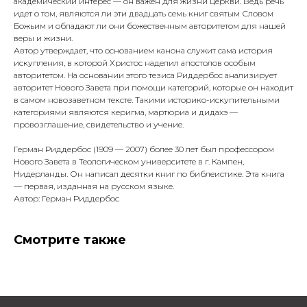
академический интерес — он важен для жизни церкви. Ведь речь
идет о том, являются ли эти двадцать семь книг святым Словом
Божьим и обладают ли они божественным авторитетом для нашей
веры и жизни.
Автор утверждает, что основанием канона служит сама история
искупления, в которой Христос наделил апостолов особым
авторитетом. На основании этого тезиса Риддербос анализирует
авторитет Нового Завета при помощи категорий, которые он находит
в самом новозаветном тексте. Такими историко-искупительными
категориями являются керигма, мартюриа и дидахэ —
провозглашение, свидетельство и учение.
Герман Риддербос (1909 — 2007) более 30 лет был профессором
Нового Завета в Теологическом университете в г. Кампен,
Нидерланды. Он написал десятки книг по библеистике. Эта книга
— первая, изданная на русском языке.
Автор: Герман Риддербос
Смотрите также
0
0