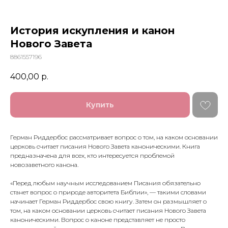
История искупления и канон
Нового Завета
8861557196
400,00
р.
Купить
Герман Риддербос рассматривает вопрос о том, на каком основании
церковь считает писания Нового Завета каноническими. Книга
предназначена для всех, кто интересуется проблемой
новозаветного канона.
«Перед любым научным исследованием Писания обязательно
станет вопрос о природе авторитета Библии», — такими словами
начинает Герман Риддербос свою книгу. Затем он размышляет о
том, на каком основании церковь считает писания Нового Завета
каноническими. Вопрос о каноне представляет не просто