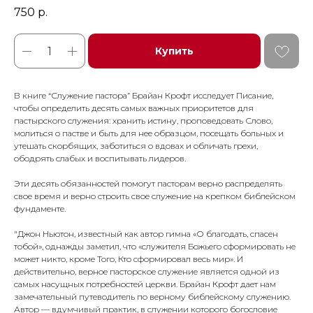
750
р.
Купить
В книге “Служение пастора” Брайан Крофт исследует Писа­ние,
чтобы определить десять самых важных приоритетов для
пастырского служения: хранить истину, проповедовать Слово,
молиться о пастве и быть для нее образцом, посещать боль­ных и
утешать скорбящих, за­ботиться о вдовах и обличать грехи,
ободрять слабых и вос­питывать лидеров.
Эти десять обязанностей помо­гут пасторам верно распреде­лять
свое время и верно стро­ить свое служение на крепком библейском
фундаменте.
"Джон Ньютон, известный как автор гимна «О благодать, спасен
тобой», однажды заметил, что «служителя Божьего сформировать не
может никто, кроме Того, Кто сформиро­вал весь мир». И
действительно, верное пасторское служение является одной из
самых насущных потребностей церкви. Брайан Крофт дает нам
замечательный путеводитель по верному библейскому служению.
Автор — вдумчивый практик, в служении которого богословие