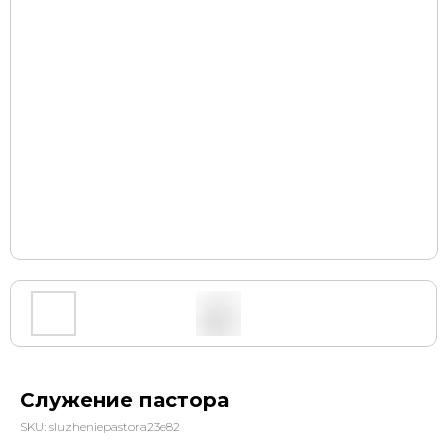
Служение пастора
SKU:
sluzheniepastora23e82