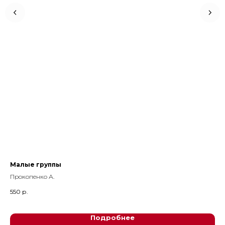
Малые группы
Ев
Прокопенко А.
550
р.
78
Подробнее