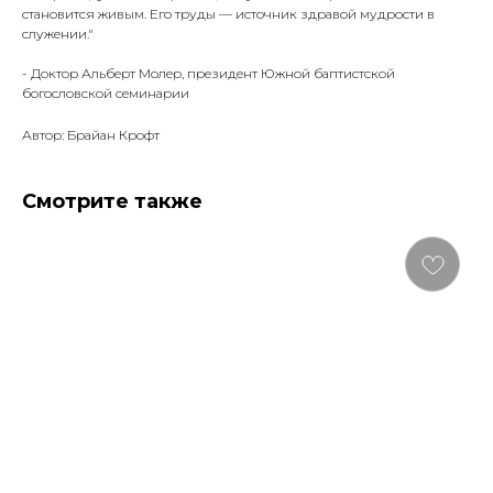
становится живым. Его тру­ды — источник здравой мудрости в
служении."
- Доктор Альберт Молер, президент Южной баптистской
богословской семинарии
Автор: Брайан Крофт
Смотрите также