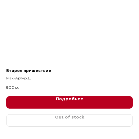
Второе пришествие
Му
Мак-Артур Д.
Эзз
800
р.
35
Подробнее
Out of stock