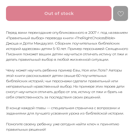
Out of stock
Перед вами переиздание опубликованного в 2007 г. под названием
«Правильный выбор» перевода книги «TheRightChoicesBible»
Джоша и Дотти Макдауэлл. Сборник поучительных библейских
историй адресован детям 5–10 лет. Пример персонажей Священного
Писания поможет вашим детям научиться отличать истину от лжи и
делать правильный выбор в любой жизненной ситуации.
Чему может научить ребенка пример Евы, Ноя или Лота? Авторы
этой книги рассказывают детям свыше 60 поучительных
библейских историй, чьи персонажи сделали правильный или
неправильный нравственный выбор. На примере этих героев дети
смогут научиться отличать добро от зла, истину от лжи и брать на
себя ответственность за последствия своих решений.
В конце каждой главы — специальная страничка с вопросами и
заданиями для лучшего усвоения урока из библейской истории.
Помогите своему ребенку уже сегодня найти ключ к принятию
правильных решений!