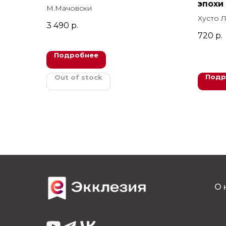
эпохи
М.Мачовски
нашег
Хусто Л
3 490
р.
720
р.
Подробнее
Подр
Out of stock
О 