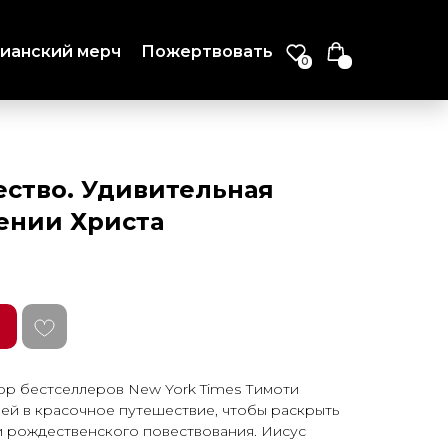
ианский мерч
Пожертвовать
0
ство. Удивительная
ении Христа
тор бестселлеров New York Times Тимо­ти
ей в красочное путешествие, чтобы раскрыть
 рождественского повество­вания. Иисус