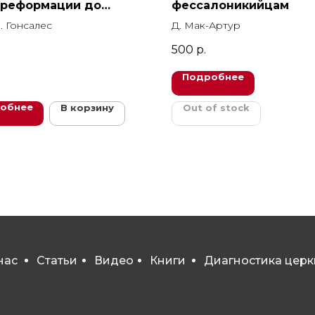
 реформации до
фессалоникийцам
о времени
. Гонсалес
Д. Мак-Артур
500
р.
Подробнее
обнее
В корзину
Out of stock
нас
Статьи
Видео
Книги
Диагностика церк