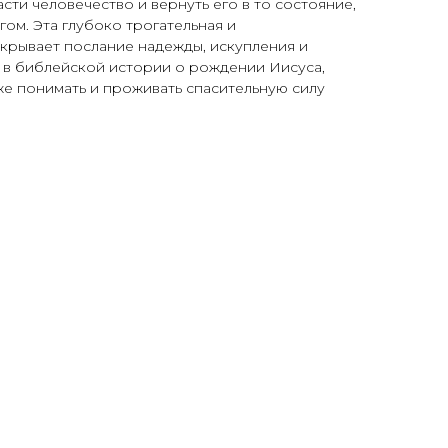
сти человечество и вер­нуть его в то состояние,
ом. Эта глубо­ко трогательная и
скрывает послание надежды, искупления и
 в библейской истории о рождении Иисуса,
же пони­мать и проживать спасительную силу