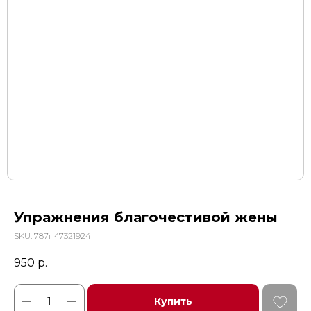
Упражнения благочестивой жены
SKU:
787н47321924
950
р.
Купить