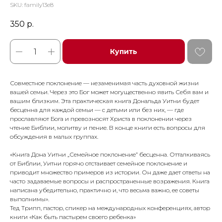
SKU:
family13e8
350
р.
Купить
Совместное поклонение — незаменимая часть духовной жизни
вашей семьи. Через это Бог может могущественно явить Себя вам и
вашим близким. Эта практическая книга Дональда Уитни будет
бесценна для каждой семьи — с детьми или без них, — где
прославляют Бога и превозносят Христа в поклонении через
чтение Библии, молитву и пение. В конце книги есть вопросы для
обсуждения в малых группах.
«Книга Дона Уитни „Семейное поклонение” бесценна. Отталкиваясь
от Библии, Уитни горячо отстаивает семейное поклонение и
приводит множество примеров из истории. Он даже дает ответы на
часто задаваемые вопросы и распространенные возражения. Книга
написана убедительно, практично и, что весьма важно, ее советы
выполнимы».
Тед Трипп, пастор, спикер на международных конференциях, автор
книги «Как быть пастырем своего ребенка»