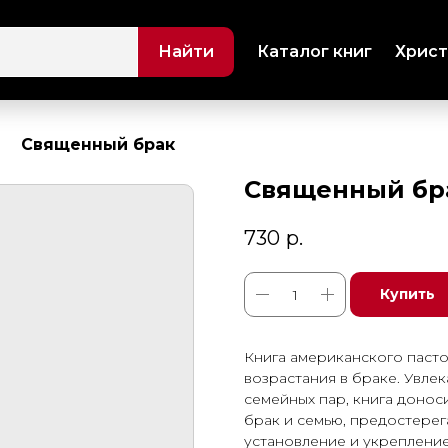
Найти
Каталог книг
Христ
Священный брак
Священный бр
730
р.
Купить
Книга американского паст
возрастания в браке. Увле
семейных пар, книга доноси
брак и семью, предостерег
установление и укрепление