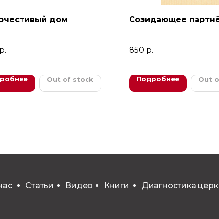
очестивый дом
Созидающее партн
р.
850
р.
робнее
Подробнее
Out of stock
Out o
нас
Статьи
Видео
Книги
Диагностика церк