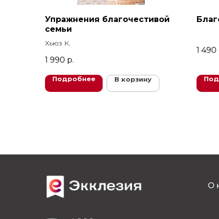
Упражнения благочестивой
Благ
семьи
Хьюз К.
1 490
1 990
р.
Подробнее
Под
В корзину
О 