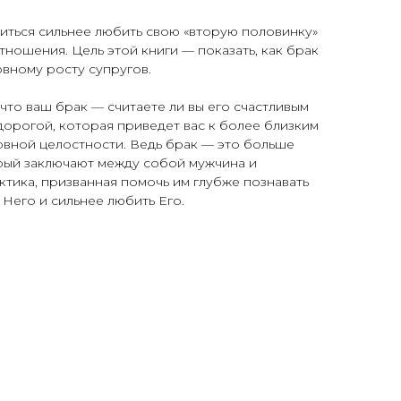
учиться сильнее любить свою «вторую половинку»
тношения. Цель этой книги — показать, как брак
вному росту супругов.
что ваш брак — считаете ли вы его счастливым
 дорогой, которая приведет вас к более близким
овной целостности. Ведь брак — это больше
орый заключают между собой мужчина и
ктика, призванная помочь им глубже познавать
а Него и сильнее любить Его.