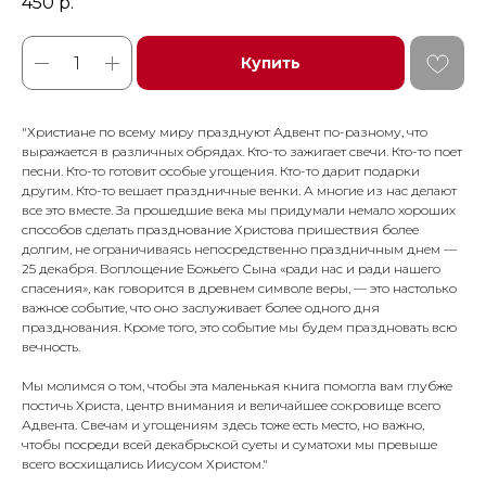
450
р.
Купить
"Христиане по всему миру празднуют Адвент по-разному, что
выражается в различных обрядах. Кто-то зажигает свечи. Кто-то поет
песни. Кто-то готовит особые угощения. Кто-то дарит подарки
другим. Кто-то вешает праздничные венки. А многие из нас делают
все это вместе. За прошедшие века мы придумали немало хороших
способов сделать празднование Христова пришествия более
долгим, не ограничиваясь непосредственно праздничным днем —
25 декабря. Воплощение Божьего Сына «ради нас и ради нашего
спасения», как говорится в древнем символе веры, — это настолько
важное событие, что оно заслуживает более одного дня
празднования. Кроме того, это событие мы будем праздновать всю
вечность.
Мы молимся о том, чтобы эта маленькая книга помогла вам глубже
постичь Христа, центр внимания и величайшее сокровище всего
Адвента. Свечам и угощениям здесь тоже есть место, но важно,
чтобы посреди всей декабрьской суеты и суматохи мы превыше
всего восхищались Иисусом Христом."