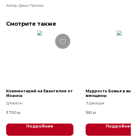
Автор: Джон Пайпер
Смотрите также
Комментарий на Евангелие от
Мудрость Божья в жизн
Иоанна
женщины
Д.Карсон
Э.Джордж
3 700
р.
350
р.
0
Подробнее
Подробнее