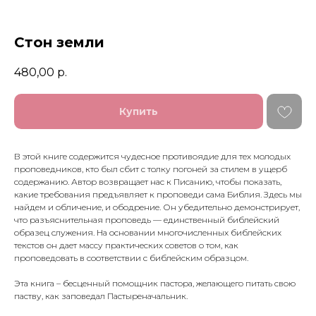
Стон земли
480,00
р.
Купить
В этой книге содержится чудесное противоядие для тех молодых
проповедников, кто был сбит с толку погоней за стилем в ущерб
содержанию. Автор возвращает нас к Писанию, чтобы показать,
какие требования предъявляет к проповеди сама Библия. Здесь мы
найдем и обличение, и ободрение. Он убедительно демонстрирует,
что разъяснительная проповедь — единственный библейский
образец служения. На основании многочисленных библейских
текстов он дает массу практических советов о том, как
проповедовать в соответствии с библейским образцом.
Эта книга – бесценный помощник пастора, желающего питать свою
паству, как заповедал Пастыреначальник.